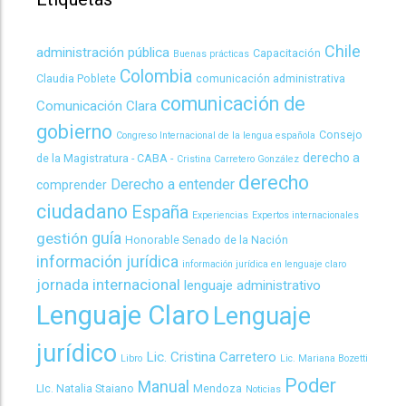
Chile
administración pública
Capacitación
Buenas prácticas
Colombia
Claudia Poblete
comunicación administrativa
comunicación de
Comunicación Clara
gobierno
Consejo
Congreso Internacional de la lengua española
derecho a
de la Magistratura - CABA -
Cristina Carretero González
derecho
Derecho a entender
comprender
ciudadano
España
Experiencias
Expertos internacionales
guía
gestión
Honorable Senado de la Nación
información jurídica
información jurídica en lenguaje claro
jornada internacional
lenguaje administrativo
Lenguaje Claro
Lenguaje
jurídico
Lic. Cristina Carretero
Libro
Lic. Mariana Bozetti
Poder
Manual
LIc. Natalia Staiano
Mendoza
Noticias