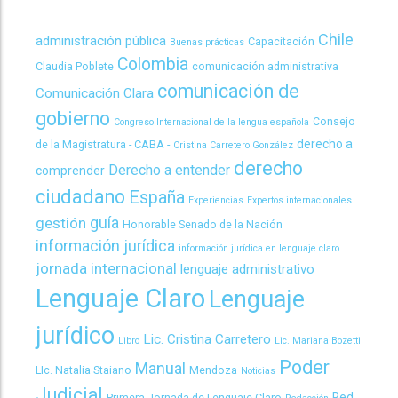
Chile
administración pública
Capacitación
Buenas prácticas
Colombia
Claudia Poblete
comunicación administrativa
comunicación de
Comunicación Clara
gobierno
Consejo
Congreso Internacional de la lengua española
derecho a
de la Magistratura - CABA -
Cristina Carretero González
derecho
Derecho a entender
comprender
ciudadano
España
Experiencias
Expertos internacionales
guía
gestión
Honorable Senado de la Nación
información jurídica
información jurídica en lenguaje claro
jornada internacional
lenguaje administrativo
Lenguaje Claro
Lenguaje
jurídico
Lic. Cristina Carretero
Libro
Lic. Mariana Bozetti
Poder
Manual
LIc. Natalia Staiano
Mendoza
Noticias
Judicial
Red
Primera Jornada de Lenguaje Claro