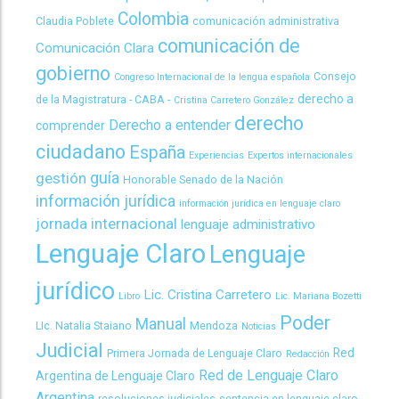
Colombia
Claudia Poblete
comunicación administrativa
comunicación de
Comunicación Clara
gobierno
Consejo
Congreso Internacional de la lengua española
derecho a
de la Magistratura - CABA -
Cristina Carretero González
derecho
Derecho a entender
comprender
ciudadano
España
Experiencias
Expertos internacionales
guía
gestión
Honorable Senado de la Nación
información jurídica
información jurídica en lenguaje claro
jornada internacional
lenguaje administrativo
Lenguaje Claro
Lenguaje
jurídico
Lic. Cristina Carretero
Libro
Lic. Mariana Bozetti
Poder
Manual
LIc. Natalia Staiano
Mendoza
Noticias
Judicial
Red
Primera Jornada de Lenguaje Claro
Redacción
Red de Lenguaje Claro
Argentina de Lenguaje Claro
Argentina
resoluciones judiciales
sentencia en lenguaje claro