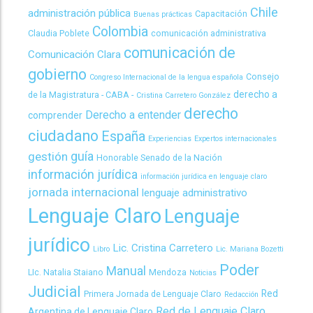
Chile
administración pública
Capacitación
Buenas prácticas
Colombia
Claudia Poblete
comunicación administrativa
comunicación de
Comunicación Clara
gobierno
Consejo
Congreso Internacional de la lengua española
derecho a
de la Magistratura - CABA -
Cristina Carretero González
derecho
Derecho a entender
comprender
ciudadano
España
Experiencias
Expertos internacionales
guía
gestión
Honorable Senado de la Nación
información jurídica
información jurídica en lenguaje claro
jornada internacional
lenguaje administrativo
Lenguaje Claro
Lenguaje
jurídico
Lic. Cristina Carretero
Libro
Lic. Mariana Bozetti
Poder
Manual
LIc. Natalia Staiano
Mendoza
Noticias
Judicial
Red
Primera Jornada de Lenguaje Claro
Redacción
Red de Lenguaje Claro
Argentina de Lenguaje Claro