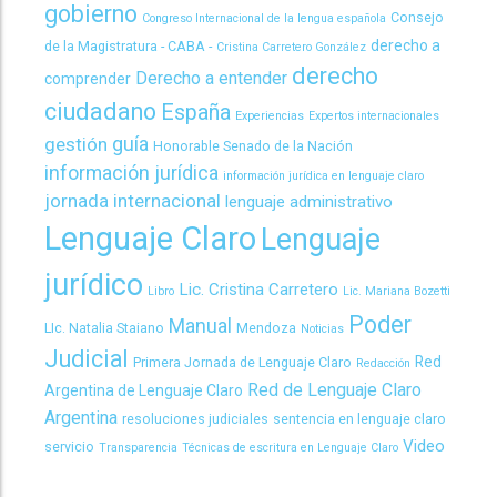
gobierno
Consejo
Congreso Internacional de la lengua española
derecho a
de la Magistratura - CABA -
Cristina Carretero González
derecho
Derecho a entender
comprender
ciudadano
España
Experiencias
Expertos internacionales
guía
gestión
Honorable Senado de la Nación
información jurídica
información jurídica en lenguaje claro
jornada internacional
lenguaje administrativo
Lenguaje Claro
Lenguaje
jurídico
Lic. Cristina Carretero
Libro
Lic. Mariana Bozetti
Poder
Manual
LIc. Natalia Staiano
Mendoza
Noticias
Judicial
Red
Primera Jornada de Lenguaje Claro
Redacción
Red de Lenguaje Claro
Argentina de Lenguaje Claro
Argentina
resoluciones judiciales
sentencia en lenguaje claro
Video
servicio
Transparencia
Técnicas de escritura en Lenguaje Claro