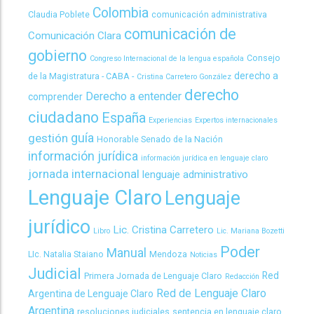
Colombia
Claudia Poblete
comunicación administrativa
comunicación de
Comunicación Clara
gobierno
Consejo
Congreso Internacional de la lengua española
derecho a
de la Magistratura - CABA -
Cristina Carretero González
derecho
Derecho a entender
comprender
ciudadano
España
Experiencias
Expertos internacionales
guía
gestión
Honorable Senado de la Nación
información jurídica
información jurídica en lenguaje claro
jornada internacional
lenguaje administrativo
Lenguaje Claro
Lenguaje
jurídico
Lic. Cristina Carretero
Libro
Lic. Mariana Bozetti
Poder
Manual
LIc. Natalia Staiano
Mendoza
Noticias
Judicial
Red
Primera Jornada de Lenguaje Claro
Redacción
Red de Lenguaje Claro
Argentina de Lenguaje Claro
Argentina
resoluciones judiciales
sentencia en lenguaje claro