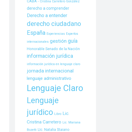
CABA -
Cristina Carretero González
derecho a comprender
Derecho a entender
derecho ciudadano
España
Experiencias
Expertos
guía
gestión
internacionales
Honorable Senado de la Nación
información jurídica
información jurídica en lenguaje claro
jornada internacional
lenguaje administrativo
Lenguaje Claro
Lenguaje
jurídico
Lic.
Libro
Cristina Carretero
Lic. Mariana
LIc. Natalia Staiano
Bozetti